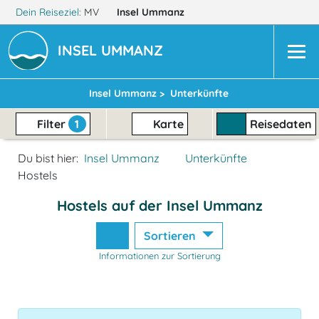
Dein Reiseziel:
MV
Insel Ummanz
INSEL UMMANZ
Insel Ummanz >
Unterkünfte
Filter
1
Karte
Reisedaten
Du bist hier:
Insel Ummanz
Unterkünfte
Hostels
Hostels auf der Insel Ummanz
Sortieren
Informationen zur Sortierung