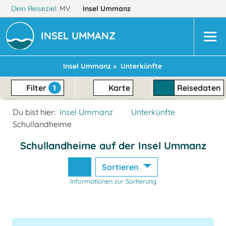
Dein Reiseziel:
MV
Insel Ummanz
INSEL UMMANZ
Insel Ummanz >
Unterkünfte
Filter
1
Karte
Reisedaten
Du bist hier:
Insel Ummanz
Unterkünfte
Schullandheime
Schullandheime auf der Insel Ummanz
Sortieren
Informationen zur Sortierung