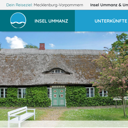
Dein Reiseziel:
Mecklenburg-Vorpommern
Insel Ummanz
& U
INSEL UMMANZ
UNTERKÜNFTE