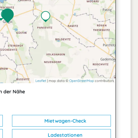
Leaflet
| map data ©
OpenStreetMap
contributors
n der Nähe
Mietwagen-Check
Ladestationen