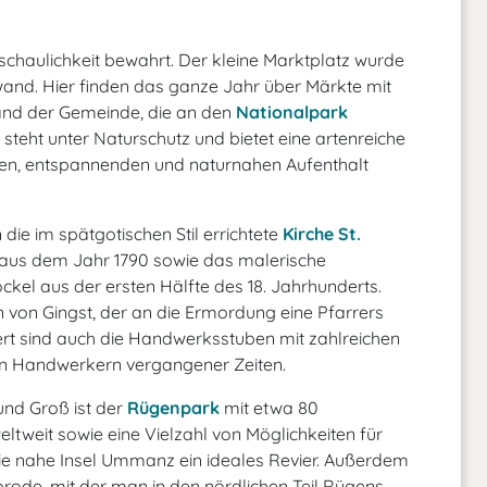
schaulichkeit bewahrt. Der kleine Marktplatz wurde
ewand. Hier finden das ganze Jahr über Märkte mit
and der Gemeinde, die an den
Nationalpark
 steht unter Naturschutz und bietet eine artenreiche
gen, entspannenden und naturnahen Aufenthalt
ie im spätgotischen Stil errichtete
Kirche St.
l aus dem Jahr 1790 sowie das malerische
ckel aus der ersten Hälfte des 18. Jahrhunderts.
in von Gingst, der an die Ermordung eine Pfarrers
wert sind auch die Handwerksstuben mit zahlreichen
n Handwerkern vergangener Zeiten.
und Groß ist der
Rügenpark
mit etwa 80
tweit sowie eine Vielzahl von Möglichkeiten für
t die nahe Insel Ummanz ein ideales Revier. Außerdem
ode, mit der man in den nördlichen Teil Rügens