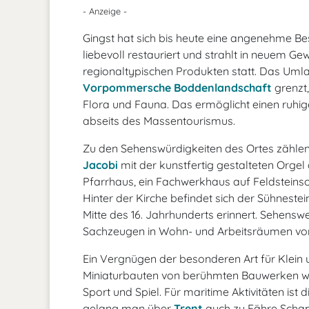
- Anzeige -
Gingst hat sich bis heute eine angenehme Be
liebevoll restauriert und strahlt in neuem G
regionaltypischen Produkten statt. Das Uml
Vorpommersche Boddenlandschaft
grenzt,
Flora und Fauna. Das ermöglicht einen ruhi
abseits des Massentourismus.
Zu den Sehenswürdigkeiten des Ortes zählen d
Jacobi
mit der kunstfertig gestalteten Orge
Pfarrhaus, ein Fachwerkhaus auf Feldsteinso
Hinter der Kirche befindet sich der Sühneste
Mitte des 16. Jahrhunderts erinnert. Sehens
Sachzeugen in Wohn- und Arbeitsräumen vo
Ein Vergnügen der besonderen Art für Klein 
Miniaturbauten von berühmten Bauwerken wel
Sport und Spiel. Für maritime Aktivitäten is
gelang man über
Trent
auch zu Fähre Schapr