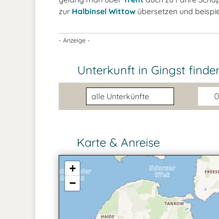
zur
Halbinsel Wittow
übersetzen und beispi
- Anzeige -
Unterkunft in Gingst finde
Unterkunftsart
0
Karte & Anreise
+
−